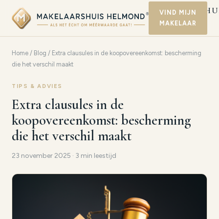
MAKELAARSHU
VIND MIJN
MAKELAAR
HELMOND
Home
/
Blog
/ Extra clausules in de koopovereenkomst: bescherming
die het verschil maakt
TIPS & ADVIES
Extra clausules in de
koopovereenkomst: bescherming
die het verschil maakt
23 november 2025 · 3 min leestijd