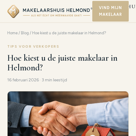
MAKELAARSHU
VIND MIJN
MAKELAAR
HELMOND
Home
/
Blog
/ Hoe kiest u de juiste makelaar in Helmond?
TIPS VOOR VERKOPERS
Hoe kiest u de juiste makelaar in
Helmond?
16 februari 2026 · 3 min leestijd