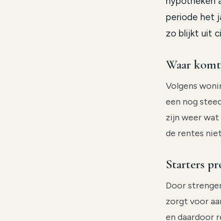
hypotheken a
periode het j
zo blijkt uit 
Waar komt 
Volgens wonin
een nog steed
zijn weer wat
de rentes nie
Starters p
Door strenger
zorgt voor aa
en daardoor r