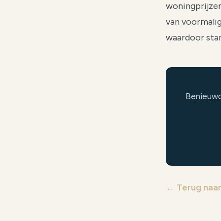
woningprijzen
van voormalig
waardoor star
Benieuwd 
← Terug naar 