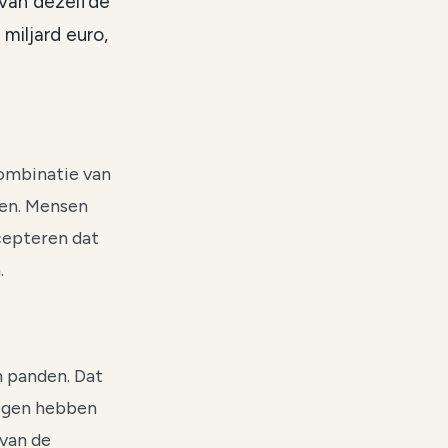
 van dezelfde
miljard euro,
combinatie van
gen. Mensen
cepteren dat
.
n panden. Dat
mogen hebben
 van de