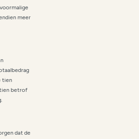
 voormalige
vendien meer
an
totaalbedrag
 tien
tien betrof
.
orgen dat de