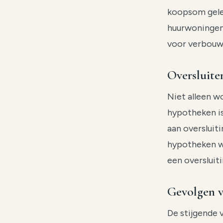
koopsom gele
huurwoningen
voor verbouw
Oversluiten
Niet alleen w
hypotheken is 
aan oversluit
hypotheken w
een oversluit
Gevolgen 
De stijgende 