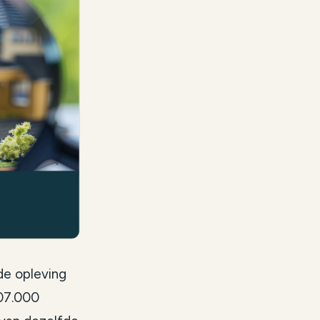
e opleving
207.000