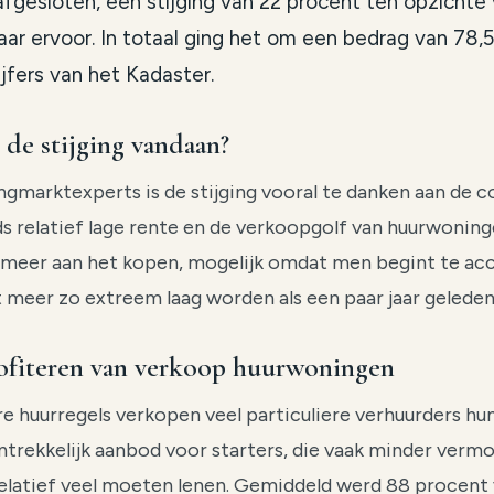
fgesloten, een stijging van 22 procent ten opzichte
aar ervoor. In totaal ging het om een bedrag van 78,5 
cijfers van het Kadaster.
de stijging vandaan?
gmarktexperts is de stijging vooral te danken aan de 
s relatief lage rente en de verkoopgolf van huurwonin
 meer aan het kopen, mogelijk omdat men begint te ac
t meer zo extreem laag worden als een paar jaar geleden
rofiteren van verkoop huurwoningen
e huurregels verkopen veel particuliere verhuurders hu
ntrekkelijk aanbod voor starters, die vaak minder ver
elatief veel moeten lenen. Gemiddeld werd 88 procent