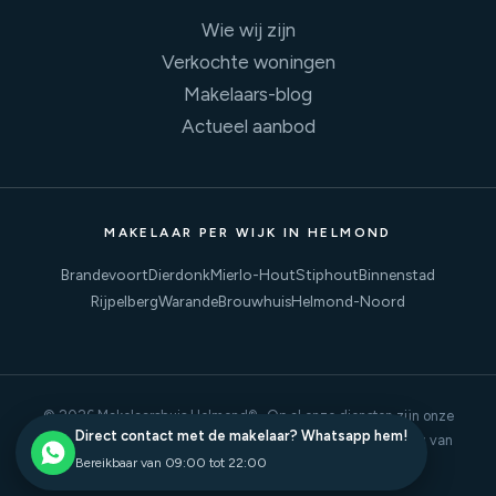
Wie wij zijn
Verkochte woningen
Makelaars-blog
Actueel aanbod
MAKELAAR PER WIJK IN HELMOND
Brandevoort
Dierdonk
Mierlo-Hout
Stiphout
Binnenstad
Rijpelberg
Warande
Brouwhuis
Helmond-Noord
©
2026
Makelaarshuis Helmond® · Op al onze diensten zijn onze
Direct contact met de makelaar? Whatsapp hem!
gebruiksvoorwaarden & disclaimer
en onze
privacyverklaring
van
Bereikbaar van 09:00 tot 22:00
toepassing.